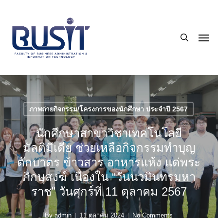
Skip
to
search
main
Men
content
ภาพถ่ายกิจกรรม/โครงการของนักศึกษา ประจำปี 2567
นักศึกษาสาขาวิชาเทคโนโลยี
มัลติมีเดีย ช่วยเหลือกิจกรรมทำบุญ
ตักบาตร ข้าวสาร อาหารแห้ง แด่พระ
ภิกษุสงฆ์ เนื่องใน “วันนวมินทรมหา
ราช” วันศุกร์ที่ 11 ตุลาคม 2567
By
admin
11 ตุลาคม 2024
No Comments