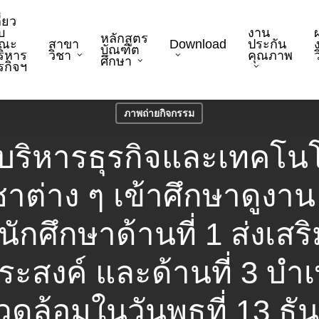
ี่ยว
บ
งาน
หลักสูตร
ณะ
สาขา
Download
ประกัน
บัณฑิต
ริหาร
วิชา
คุณภาพ
ว
ศึกษา
ุรกิจฯ
ภาพถ่ายกิจกรรม
บริหารธุรกิจและเทคโน
ต่าง ๆ เข้าศึกษาดูงาน 
ักศึกษาด้านที่ 1 ส่งเส
ประสงค์ และด้านที่ 3 บ
แวดล้อมในวันพุธที่ 13 