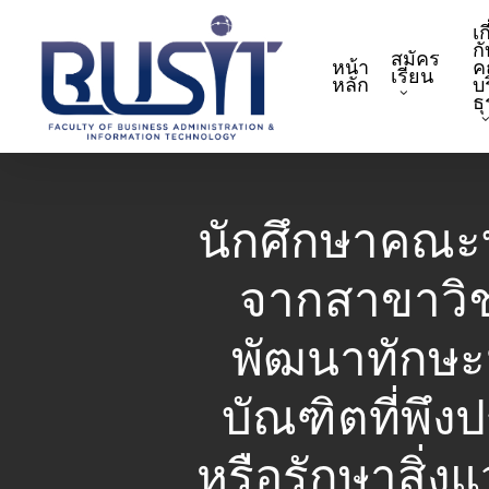
Skip
เก
to
กั
สมัคร
หน้า
ค
main
เรียน
หลัก
บ
content
ธ
นักศึกษาคณะ
จากสาขาวิชา
พัฒนาทักษะน
บัณฑิตที่พึง
หรือรักษาสิ่ง