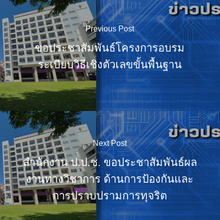
Previous Post
ขอประชาสัมพันธ์โครงการอบรม
ระเบียบวิธีเชิงตัวเลขขั้นพื้นฐาน
Next Post
สำนักงาน ป.ป.ช. ขอประชาสัมพันธ์ผล
งานทางวิชาการ ด้านการป้องกันและ
การปราบปรามการทุจริต