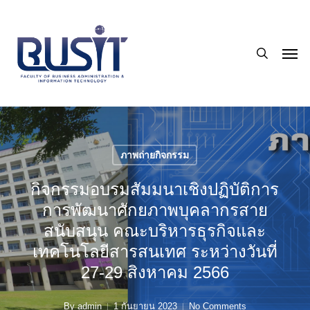
Skip
to
search
main
Men
content
ภาพถ่ายกิจกรรม
กิจกรรมอบรมสัมมนาเชิงปฏิบัติการ
การพัฒนาศักยภาพบุคลากรสาย
สนับสนุน คณะบริหารธุรกิจและ
เทคโนโลยีสารสนเทศ ระหว่างวันที่
27-29 สิงหาคม 2566
By
admin
1 กันยายน 2023
No Comments