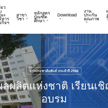
ี่ยว
บ
งาน
หลักสูตร
ณะ
สาขา
Download
ประกัน
บัณฑิต
ริหาร
วิชา
คุณภาพ
ว
ศึกษา
ุรกิจฯ
ข่าวประชาสัมพันธ์ ประจำปี 2566
ผลผลิตแห่งชาติ เรียนเชิ
อบรม