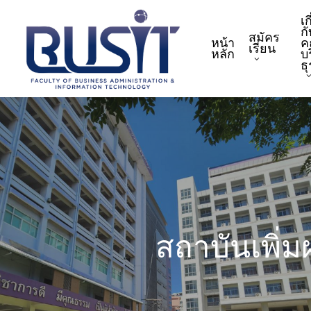
Skip
เก
to
กั
สมัคร
หน้า
ค
main
เรียน
หลัก
บ
content
ธ
สถาบันเพิ่ม